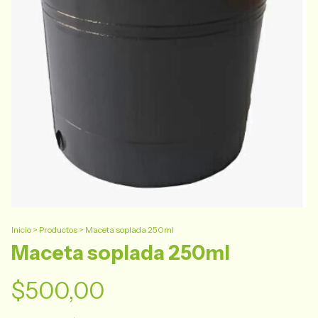
Inicio
>
Productos
>
Maceta soplada 250ml
Maceta soplada 250ml
$500,00