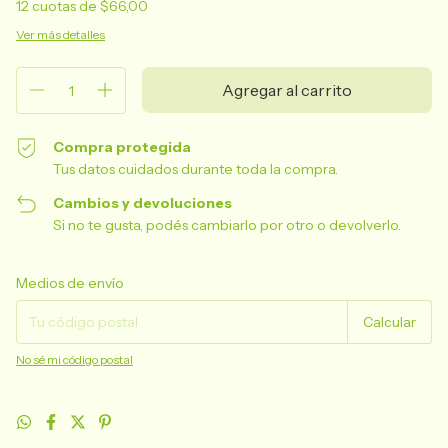
12
cuotas de
$66,00
Ver más detalles
Compra protegida
Tus datos cuidados durante toda la compra.
Cambios y devoluciones
Si no te gusta, podés cambiarlo por otro o devolverlo.
Entregas para el CP:
Cambiar CP
Medios de envío
Calcular
No sé mi código postal