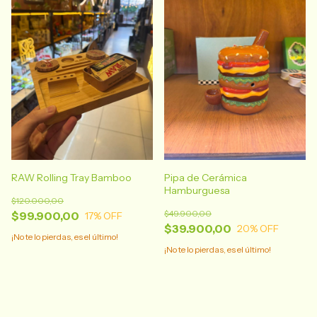
RAW Rolling Tray Bamboo
Pipa de Cerámica
Hamburguesa
$120.000,00
$49.900,00
$99.900,00
17
% OFF
$39.900,00
20
% OFF
¡No te lo pierdas, es el último!
¡No te lo pierdas, es el último!