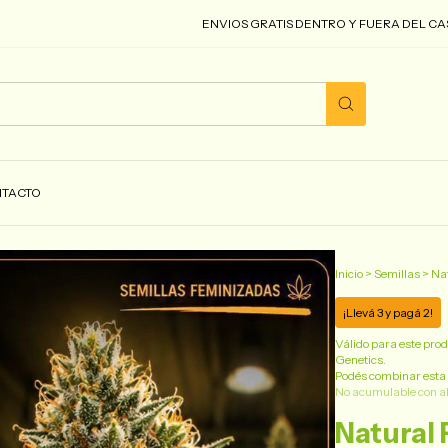
ENVIOS GRATIS DENTRO Y FUERA DEL CASCO URB
TACTO
Inicio
>
Semillas
>
Nat
¡Llevá 3 y pagá 2!
Válido para este produ
Genetics.
Podés combinar esta 
No acumulable con a
Natural 