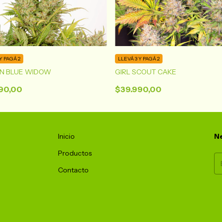
Y PAGÁ 2
LLEVÁ 3 Y PAGÁ 2
N BLUE WIDOW
GIRL SCOUT CAKE
90,00
$39.990,00
Inicio
Ne
Productos
Contacto