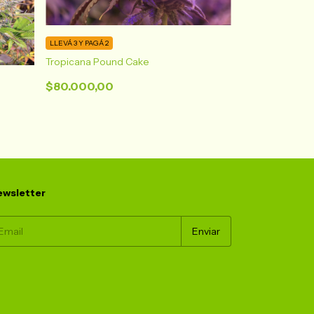
LLEVÁ 3 Y PAGÁ 2
Tropicana Pound Cake
LLEVÁ 3 Y PAGÁ 2
$80.000,00
Biscuit cream
$39.990,00
wsletter