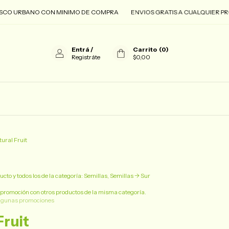
ANO CON MINIMO DE COMPRA
ENVIOS GRATIS A CUALQUIER PROVINCIA 
Entrá
/
Carrito
(
0
)
Registráte
$0,00
ural Fruit
cto y todos los de la categoría: Semillas, Semillas -> Sur
promoción con otros productos de la misma categoría.
lgunas promociones
Fruit