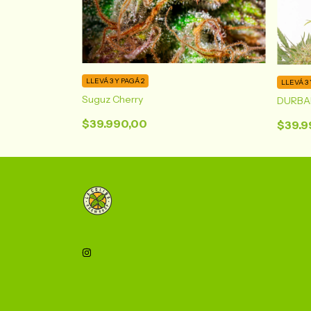
LLEVÁ 3 Y PAGÁ 2
LLEVÁ 3 
Suguz Cherry
DURBA
$39.990,00
$39.9