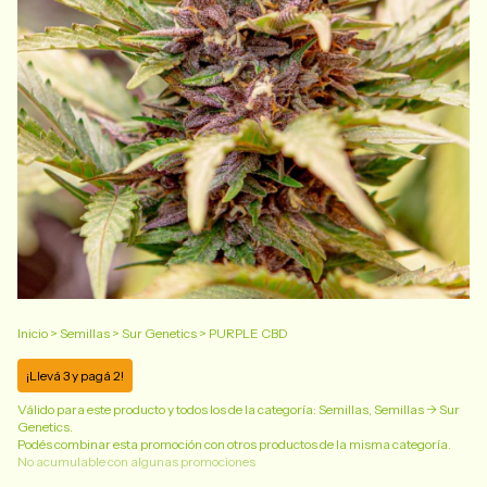
Inicio
>
Semillas
>
Sur Genetics
>
PURPLE CBD
¡Llevá 3 y pagá 2!
Válido para este producto y todos los de la categoría: Semillas, Semillas -> Sur
Genetics.
Podés combinar esta promoción con otros productos de la misma categoría.
No acumulable con algunas promociones