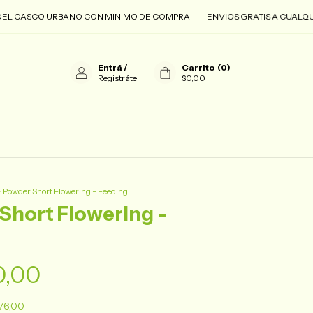
 CASCO URBANO CON MINIMO DE COMPRA
ENVIOS GRATIS A CUALQUIER 
Entrá
/
Carrito
(
0
)
Registráte
$0,00
>
Powder Short Flowering - Feeding
Short Flowering -
0,00
76,00