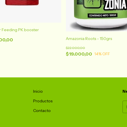
 Feeding PK booster
Amazonia Roots - 150grs
00,00
$22.000,00
$19.000,00
14
% OFF
Inicio
Ne
Productos
Contacto