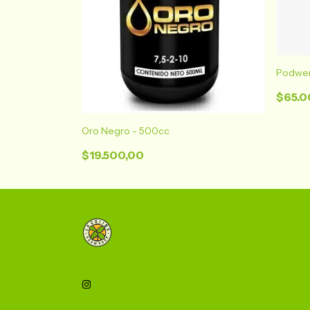
Podwer
$65.0
ancer 125 g
Oro Negro - 500cc
$19.500,00