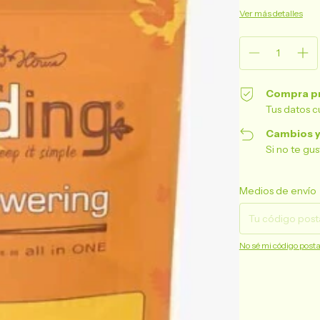
Ver más detalles
Compra p
Tus datos c
Cambios y
Si no te gu
Entregas para el CP:
Medios de envío
No sé mi código posta