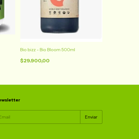
Fertilizante Or
Bio bizz - Bio Bloom 500ml
1 Kg - Powder 
$29.900,00
$220.000,00
$180.000,0
wsletter