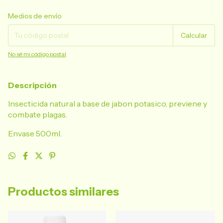
Entregas para el CP:
Cambiar CP
Medios de envío
Calcular
No sé mi código postal
Descripción
Insecticida natural a base de jabon potasico, previene y
combate plagas.
Envase 500ml.
Productos similares