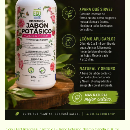
Inicio
>
Fertilizantes
>
Insecticida - Jabon Potasico, Neem y Canela. 500ml